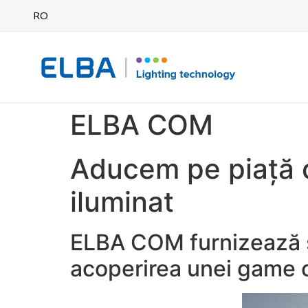
RO
ELBA COM
Aducem pe piață c
iluminat
ELBA COM furnizează so
acoperirea unei game câ