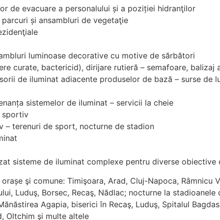
or de evacuare a personalului și a poziției hidranţilor
i, parcuri și ansambluri de vegetaţie
ezidenţiale
ansambluri luminoase decorative cu motive de sărbători
ere curate, bactericid), dirijare rutieră – semafoare, balizaj
ii de iluminat adiacente produselor de bază – surse de lum
enanța sistemelor de iluminat – servicii la cheie
i sportiv
tiv – terenuri de sport, nocturne de stadion
minat
izat sisteme de iluminat complexe pentru diverse obiective 
i, orașe şi comune: Timişoara, Arad, Cluj-Napoca, Râmnicu 
ui, Luduş, Borsec, Recaş, Nădlac; nocturne la stadioanele di
 Mănăstirea Agapia, biserici în Recaş, Luduş, Spitalul Bagdasa
, Oltchim şi multe altele