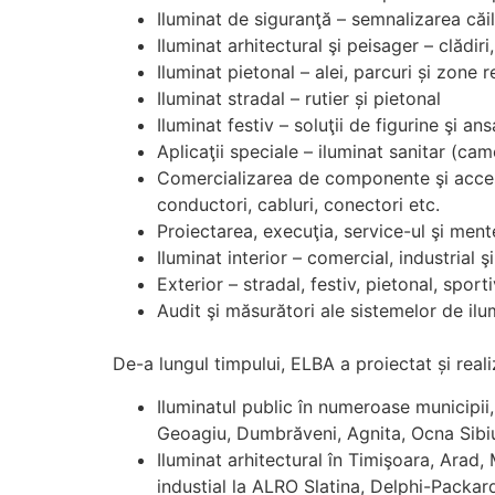
Iluminat de siguranţă – semnalizarea căil
Iluminat arhitectural şi peisager – clădir
Iluminat pietonal – alei, parcuri și zone r
Iluminat stradal – rutier și pietonal
Iluminat festiv – soluţii de figurine şi 
Aplicaţii speciale – iluminat sanitar (cam
Comercializarea de componente şi accesor
conductori, cabluri, conectori etc.
Proiectarea, execuţia, service-ul şi ment
Iluminat interior – comercial, industrial ş
Exterior – stradal, festiv, pietonal, spor
Audit şi măsurători ale sistemelor de ilu
De-a lungul timpului, ELBA a proiectat și real
Iluminatul public în numeroase municipi
Geoagiu, Dumbrăveni, Agnita, Ocna Sibiul
Iluminat arhitectural în Timişoara, Arad,
industial la ALRO Slatina, Delphi-Packard