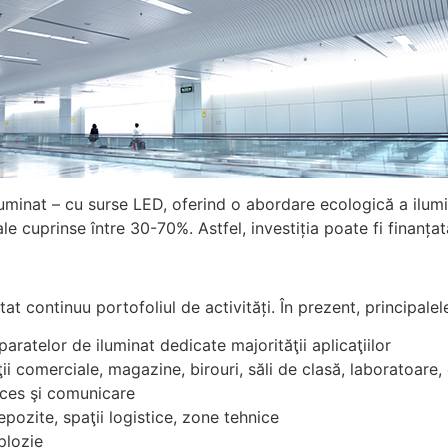
nat – cu surse LED, oferind o abordare ecologică a iluminat
 cuprinse între 30-70%. Astfel, investiția poate fi finanțat
t continuu portofoliul de activități. În prezent, principalele
aratelor de iluminat dedicate majorităţii aplicaţiilor
ţii comerciale, magazine, birouri, săli de clasă, laboratoare,
acces şi comunicare
epozite, spaţii logistice, zone tehnice
plozie