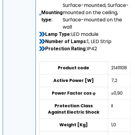
Surface-mounted, Surface-
mounted on the ceiling,
Mounting
Surface-mounted on the
type:
wall
LED module
Lamp Type:
1, LED Strip
Number of Lamps:
IP42
Protection Rating:
Product code
21411108
Active Power [W]
7,2
Power Factor cos φ
≥0,90
Protection Class
II
Against Electric Shock
Weight [Kg]
1,0