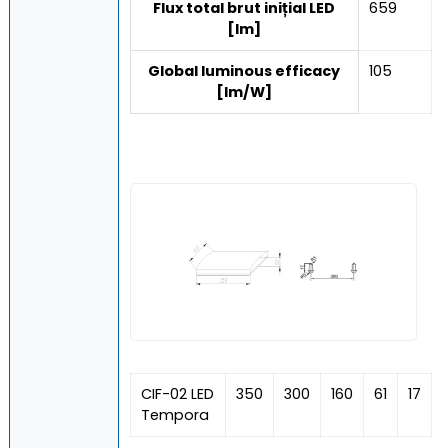
Flux total brut inițial LED
659
[lm]
Global luminous efficacy
105
[lm/W]
CIF-02 LED
350
300
160
61
17
Tempora