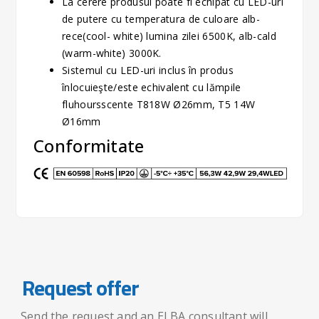
La cerere produsul poate fi echipat cu LED-uri
de putere cu temperatura de culoare alb-
rece(cool- white) lumina zilei 6500K, alb-cald
(warm-white) 3000K.
Sistemul cu LED-uri inclus în produs
înlocuieşte/este echivalent cu lămpile
fluhoursscente T818W Ø26mm, T5 14W
Ø16mm
Conformitate
Request offer
Send the request and an ELBA consultant will