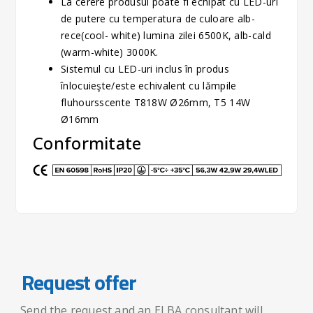
La cerere produsul poate fi echipat cu LED-uri
de putere cu temperatura de culoare alb-
rece(cool- white) lumina zilei 6500K, alb-cald
(warm-white) 3000K.
Sistemul cu LED-uri inclus în produs
înlocuieşte/este echivalent cu lămpile
fluhoursscente T818W Ø26mm, T5 14W
Ø16mm
Conformitate
Request offer
Send the request and an ELBA consultant will